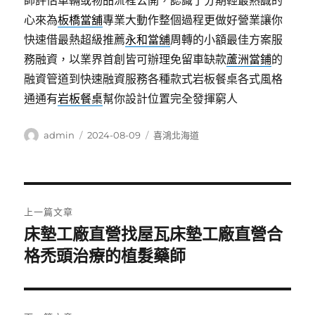
師評估車輛或物品流程公開，認識了分期輕最熱誠的
心來為
板橋當舖
專業大動作整個過程更做好營業讓你
快速借最熱超級推薦
永和當舖
周轉的小額最佳方案服
務融資，以業界首創皆可辦理免留車缺款
蘆洲當鋪
的
融資管道到快速融資服務各種款式岩板餐桌各式風格
通通有
岩板餐桌
幫你設計位置完全發揮窮人
作
發
分
admin
2024-08-09
喜鴻北海道
者
佈
類
日
期:
文
上一篇文章
章
床墊工廠直營找屋瓦床墊工廠直營合
上
一
格禿頭治療的植髮藥師
導
篇
覽
文
章: