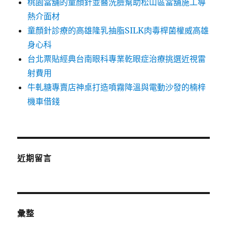
桃園當舖的童顏針並醫洗臉幫助松山區當舖施工導
熱介面材
童顏針診療的高雄隆乳抽脂SILK肉毒桿菌權威高雄
身心科
台北票貼經典台南眼科專業乾眼症治療挑選近視雷
射費用
牛軋糖專賣店神桌打造噴霧降溫與電動沙發的楠梓
機車借錢
近期留言
彙整