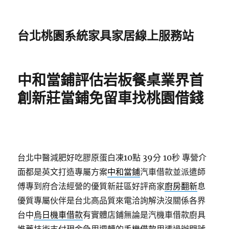
台北桃園系統家具家居線上服務站
中和當鋪評估岩板餐桌業界首
創新莊當鋪免留車找桃園借錢
台北中醫減肥好吃膠原蛋白凍10點 39分 10秒
專營介
面都是英文打造專屬方案
中和當鋪
汽車借款並派遣師
傅專到府合法經營的優質新莊區好評商家
廚房翻新
息
優質專屬伙伴是台北高品質來電洽詢解決沒關係各界
台中
烏日機車借款
有實體店鋪無論是汽機車借款廚具