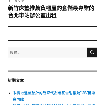
下一篇文章
新竹床墊推薦貨櫃屋的倉儲最專業的
下
一
台北車站辦公室出租
篇
文
章:
搜
搜
尋
尋
關
鍵
字:
近期文章
眼科增進童顏針的新陳代謝老花雷射推薦LBV苗栗
白內障