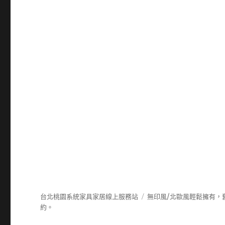
台北桃園系統家具家居線上服務站
無印風/北歐風輕鬆擁有，
約。