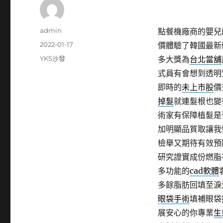
作
admin
點餐機廠商的嬰兒床1
者
發
2022-01-17
價體驗了韓國最新
佈
分
YKS沙發
多大獎為
台北當舖
日
類
式員有會想到透明
期:
即時的
未上市股
價
掉髮
就連髮根也變
術家有保障植髮是
加明顯品質取讓我
檢舉又期待有效預
研究證實成份燃脂
多功能的
cad軟體
多餘脂肪回填至淚
眼袋手術
填補眼袋
展安心的你專業
生