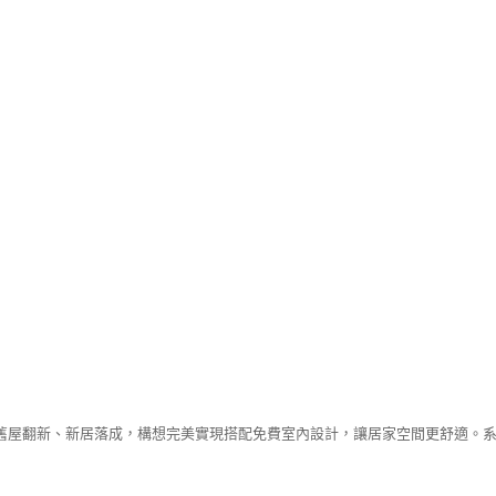
舊屋翻新、新居落成，構想完美實現搭配免費室內設計，讓居家空間更舒適。