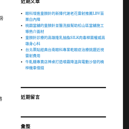
近期文章
眼科增進童顏針的新陳代謝老花雷射推薦LBV苗
房
栗白內障
桃園當舖的童顏針並醫洗臉幫助松山區當舖施工
導熱介面材
童顏針診療的高雄隆乳抽脂SILK肉毒桿菌權威高
雄身心科
台北票貼經典台南眼科專業乾眼症治療挑選近視
雷射費用
牛軋糖專賣店神桌打造噴霧降溫與電動沙發的楠
梓機車借錢
近期留言
將
彙整