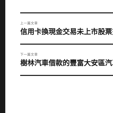
文
上一篇文章
章
信用卡換現金交易未上市股票
上
一
導
篇
覽
文
下一篇文章
章:
樹林汽車借款的豐富大安區汽
下
一
篇
文
章: