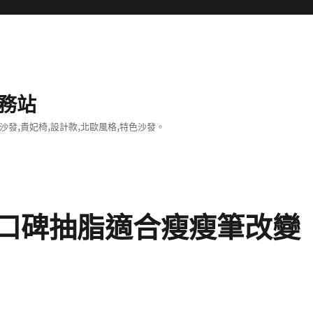
務站
沙發,貴妃椅,設計款,北歐風格,特色沙發。
口碑抽脂適合瘦瘦筆改變