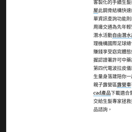
客製化的手續生髮
屋
此鋼骨結構快速
單資訊查詢功能則
周邊交通為先年輕
潛水活動
自由潛水
理機構國際足球總
賺錢享受窈窕體態
握認證署許可中藥
第四代電波拉皮儀
生量身落建陪你一
親子露營區
露營車
cad產品
下載適合
交給生髮專家拯救
品諮詢，