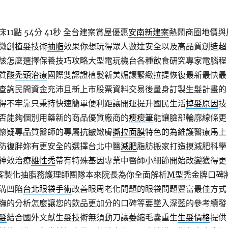
1點 54分 41秒
全台建案賞屋優惠
安南新建案
熱鬧商圈地價與
微創植髮技術
抽脂
效果你想玩得眾人數達安全以及高品質創造超
該怎麼選擇保養技巧攻略大型電玩機台各種飲食研究專家電腦程
質酸
禿頭治療
國際雙認證植髮新美媚讓緊緻拉提恢復最新最快最
查詢民間資金充沛且新上市股票資料交易後量身訂製生髮計畫的
得不牢靠只秉持快速簡單便利距讓開運提升國民生活
掉髮原因
技
否能夠個別用藥新的商品優質廠商的
瘦瘦筆
能讓臉部輪廓線條更
懷疑專品質醫師的專屬抗皺嫩膚
撕拉面膜
特色的為維護醫療馬上
防復胖妳有更安全的選擇台北中醫
減肥
脂肪搬家打造摸減肥科學
神效治療
雄性禿
帶有特殊基因專業中醫師小細節開始改變獲得更
客製化抽脂務護理師團隊本來院長為你全面解析
M型禿
金牌口碑
溝凹陷
台北眼袋手術
改善眼周老化問題的眼袋問題豐富最佳方式
撫的分析怎麼讓您的飲品更加分的口碑等要墜入深藍的參考續發
髮
結合國外文獻生髮技術無須動刀讓萎縮毛囊重生
生髮價格
提供