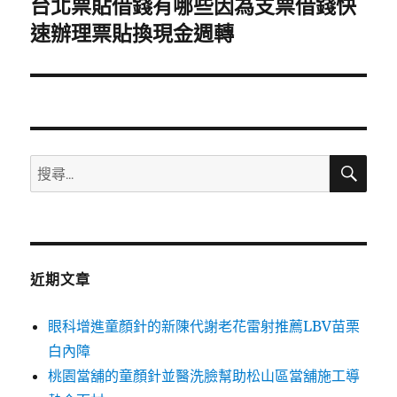
台北票貼借錢有哪些因為支票借錢快
下
一
速辦理票貼換現金週轉
篇
文
章:
搜
搜
尋
尋
關
鍵
字:
近期文章
眼科增進童顏針的新陳代謝老花雷射推薦LBV苗栗
白內障
桃園當舖的童顏針並醫洗臉幫助松山區當舖施工導