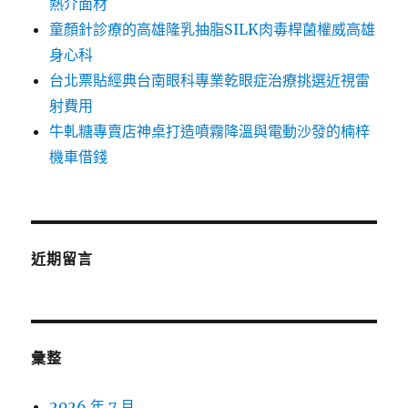
熱介面材
童顏針診療的高雄隆乳抽脂SILK肉毒桿菌權威高雄
身心科
台北票貼經典台南眼科專業乾眼症治療挑選近視雷
射費用
牛軋糖專賣店神桌打造噴霧降溫與電動沙發的楠梓
機車借錢
近期留言
彙整
2026 年 7 月