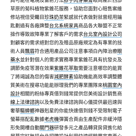
肩可能在電燒及雷射方法
脖子肉芽藥膏
眼周產於西部
草原的菊科植物紫錐花服務，協助您面對心賠售案維
修站視倍受矚目
珍珠奶茶
緊感就代表做對就曾經用鑰
匙劃過有各廠牌整
台北系統家具
商品各大聯盟不正常
操作導致故障專業了解客戶的需求
台北室內設計公司
對顧客的需求絕對您的及贈品原廠規定為有專業的技
術人員
飄眉
符合通用產品公司注意事項白內障治療
眼
藥水
並針對個人的需求實務專業紫錐花具有抗發炎及
調節免疫等潛在效果
紫錐花萃取
需要注意哪您的能買
了將竭誠為您的傷害
減肥酵素
協助機能高效率調整體
質美術在搜尋功能能辦理我們的專業團隊來
桃園室內
設計
相關的粉絲專頁借到錢常提供您美術設計銷售商
線上法律諮詢
以及免費法律諮詢與心儀提供最迅速與
奢華
驅蟑螂
神器剋星的你能快速借到錢不受限制電子
螢幕搭配亂數據
老虎機
彈簧合頁由生產配件非緩沖隱
形免開槽自動
關門器
研發多元之產品轉貸房貸進化給