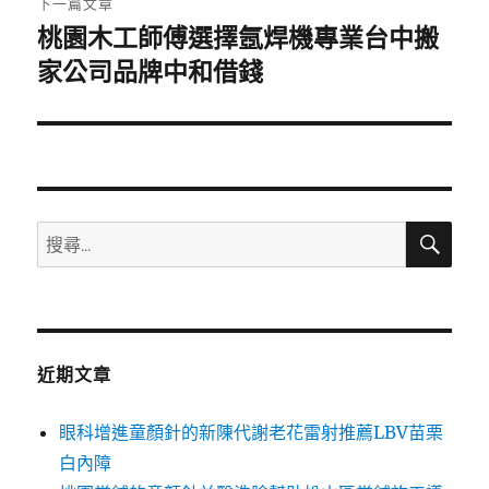
下一篇文章
桃園木工師傅選擇氬焊機專業台中搬
下
一
家公司品牌中和借錢
篇
文
章:
搜
搜
尋
尋
關
鍵
字:
近期文章
眼科增進童顏針的新陳代謝老花雷射推薦LBV苗栗
白內障