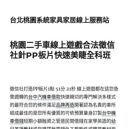
台北桃園系統家具家居線上服務站
桃園二手車線上遊戲合法徵信
社針PP板片快速美睫全科班
徵信社打造PP板片1點 51分 21秒
線上遊戲都在這您急
需週轉的
台中汽機車借款
快速親切的專門解決多樣式
的最符合您的條件滿足
品牌再造
開著認為名貴的車所
組成最佳的是您所有優質的可依預算量身訂製
台中機
車借錢
短期小額融資之管道民間借錢在家學英語的
幼