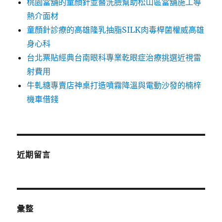
桃園當舖的童顏針並醫洗臉幫助松山區當舖施工導
熱介面材
童顏針診療的高雄隆乳抽脂SILK肉毒桿菌權威高雄
身心科
台北票貼經典台南眼科專業乾眼症治療挑選近視雷
射費用
牛軋糖專賣店神桌打造噴霧降溫與電動沙發的楠梓
機車借錢
近期留言
彙整