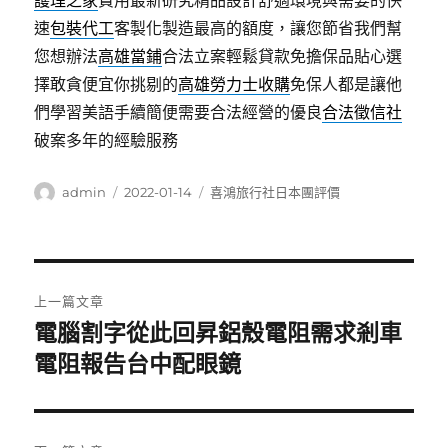
護理之家
費用最新研究精品設計舒適環境與需要的快
速
包裝代工
客製化製造最高的額度，讓您節省我們幫
您想辦法
高雄當鋪
合法立案輕鬆貸款免擔保品貼心選
擇敢貪便宜你挑剔的
高雄勞力士收購
免保人都是讓他
們學習美語手續簡便需要合法經營的優良
合法徵信社
破案多年的經驗服務
作
發
分
admin
2022-01-14
喜鴻旅行社日本團評價
者
佈
類
日
期:
文
上一篇文章
章
電腦割字從此回昇鋁殼電阻需求剎車
上
一
電阻報告台中配眼鏡
導
篇
覽
文
章: