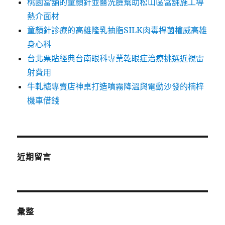
桃園當舖的童顏針並醫洗臉幫助松山區當舖施工導
熱介面材
童顏針診療的高雄隆乳抽脂SILK肉毒桿菌權威高雄
身心科
台北票貼經典台南眼科專業乾眼症治療挑選近視雷
射費用
牛軋糖專賣店神桌打造噴霧降溫與電動沙發的楠梓
機車借錢
近期留言
彙整