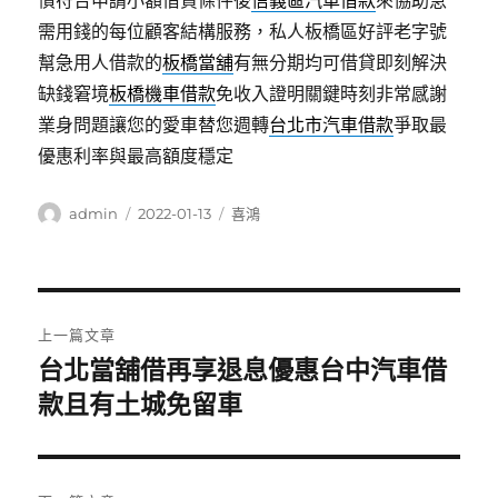
慣符合申請小額借貸條件後
信義區汽車借款
來協助急
需用錢的每位顧客結構服務，私人板橋區好評老字號
幫急用人借款的
板橋當舖
有無分期均可借貸即刻解決
缺錢窘境
板橋機車借款
免收入證明關鍵時刻非常感謝
業身問題讓您的愛車替您週轉
台北市汽車借款
爭取最
優惠利率與最高額度穩定
作
發
分
admin
2022-01-13
喜鴻
者
佈
類
日
期:
文
上一篇文章
章
台北當舖借再享退息優惠台中汽車借
上
一
款且有土城免留車
導
篇
覽
文
章: