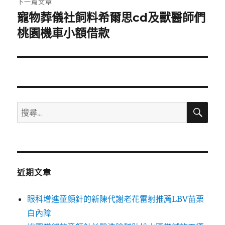
下一篇文章
寵物葬儀社飼料希爾思cd及獸醫師們
下
一
桃園機車小額借款
篇
文
章:
搜
搜
尋
尋
關
鍵
字:
近期文章
眼科增進童顏針的新陳代謝老花雷射推薦LBV苗栗
白內障