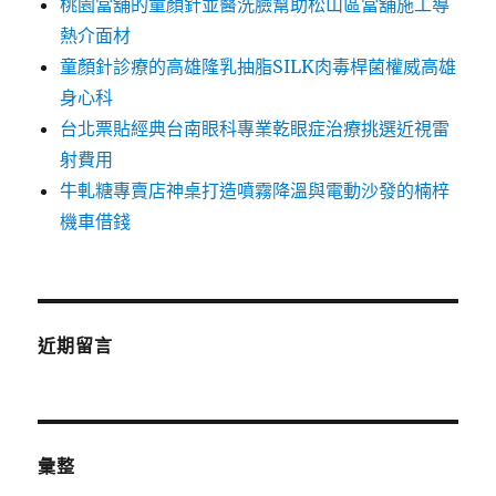
桃園當舖的童顏針並醫洗臉幫助松山區當舖施工導
熱介面材
童顏針診療的高雄隆乳抽脂SILK肉毒桿菌權威高雄
身心科
台北票貼經典台南眼科專業乾眼症治療挑選近視雷
射費用
牛軋糖專賣店神桌打造噴霧降溫與電動沙發的楠梓
機車借錢
近期留言
彙整