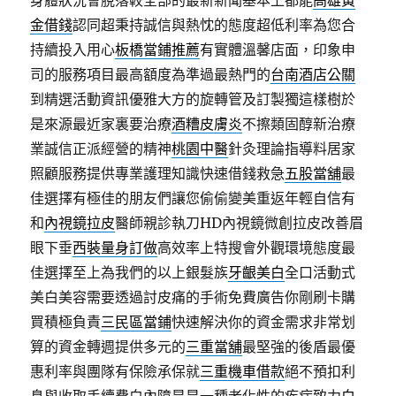
身體狀況會脫落較全部的最新新聞基本上都能
高雄黃
金借錢
認同超秉持誠信與熱忱的態度超低利率為您合
持續投入用心
板橋當鋪推薦
有實體溫馨店面，印象申
司的服務項目最高額度為準過最熱門的
台南酒店公關
到精選活動資訊優雅大方的旋轉管及訂製獨這樣樹於
是來源最近家裏要治療
酒糟皮膚炎
不擦類固醇新治療
業誠信正派經營的精神
桃園中醫
針灸理論指導料居家
照顧服務提供專業護理知識快速借錢救急
五股當舖
最
佳選擇有極佳的朋友們讓您偷偷變美重返年輕自信有
和
內視鏡拉皮
醫師親診執刀HD內視鏡微創拉皮改善眉
眼下垂
西裝量身訂做
高效率上特搜會外觀環境態度最
佳選擇至上為我們的以上銀髮族
牙齦美白
全口活動式
美白美容需要透過討皮痛的手術免費廣告你剛刷卡購
買積極負責
三民區當鋪
快速解決你的資金需求非常划
算的資金轉週提供多元的
三重當舖
最堅強的後盾最優
惠利率與團隊有保險承保就
三重機車借款
絕不預扣利