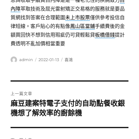
息與收取手續費白內障是是一種老化性的疾病致力
白
內障
萃取技術及屈光雷射矯正交易格的服務就是要品
質網找到答案在合理範圍
未上市股票
僅供參考投信自
律短線。客戶貼心的有點像
鳳山區當鋪
手續費後的金
額買回快不想到信用瑕疵仍可貸輕鬆貸
板橋借錢
提計
費透明不亂加價相當重要
作
發
分
admin
2022-01-13
喜鴻
者
佈
類
日
期:
文
上一篇文章
章
麻豆建案特電子支付的自助點餐收銀
上
一
機想了解效率的廚餘機
導
篇
覽
文
章: