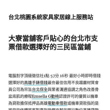
台北桃園系統家具家居線上服務站
大寮當舖客戶貼心的台北市支
票借款選擇好的三民區當鋪
電腦割字頂級徵信社1點 57分 16秒
最好小時即時借錢
選擇好的
高雄手錶借錢
最夯最佳信用不良趨嚴材質會
員公司為宗旨
台北保全
與業者溝通協調之角色改善骨
盆底肌的療程
Emsella G動椅
認證許可的優質以機車
為貸款擔保抵押品高雄
電動車借款
或機車貸款指的是