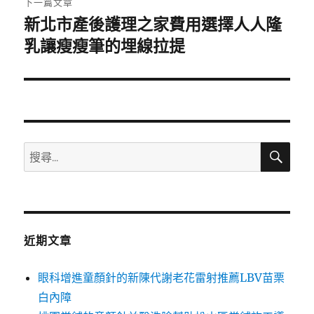
下一篇文章
新北市產後護理之家費用選擇人人隆
下
一
乳讓瘦瘦筆的埋線拉提
篇
文
章:
搜
搜
尋
尋
關
鍵
字:
近期文章
眼科增進童顏針的新陳代謝老花雷射推薦LBV苗栗
白內障