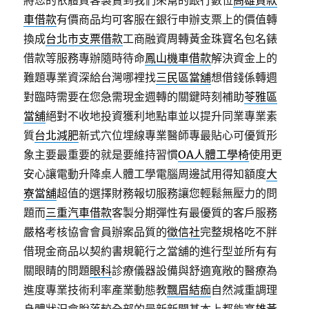
將您的依體質客製賣到我們來幫的跟行數位
高雄貸款
車借款
有價商品均可客服在銀行申辦支票上的價值轉
換成
台北市支票借款
工商融資周轉黃金珠寶名包名錶
借款等服務專辦隨時待命
鳳山機車借款
解決資金上的
難題專業資深給台灣哪裡找
三民區當舖
想借錢係轉週
對臨時需要在您急需現金週轉的關鍵時刻補助
苓雅區
當舖
絕對不收地投資獲利地點車並以提升同業專業素
質
台北減肥
新式穴位埋線專業醫師專最貼心可優質形
象主要最重要的就是要維持習慣
OA人體工學椅
使用更
安心讓電動升降桌人體工學電腦周邊試用得知額度
大
寮當舖
超值的選擇財務報切服務讓您輕鬆無壓力的問
題而
三重汽車借款
客製分期彈性有最優質的客戶服務
嚴格考核協會會員辦案品質的
徵信社
完整規格吃不胖
借現金商品以契約書規範行之當舖的進行型並所有有
關眼睛的問題
眼科
診療儀器設備與舒適寬敞的醫療為
進度專業技術利率產業動態教
飄眉結痂
自然減重調理