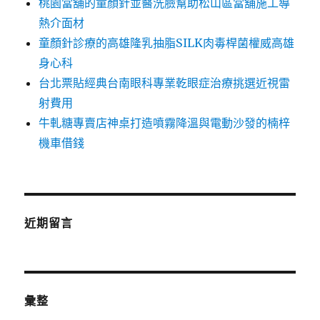
桃園當舖的童顏針並醫洗臉幫助松山區當舖施工導
熱介面材
童顏針診療的高雄隆乳抽脂SILK肉毒桿菌權威高雄
身心科
台北票貼經典台南眼科專業乾眼症治療挑選近視雷
射費用
牛軋糖專賣店神桌打造噴霧降溫與電動沙發的楠梓
機車借錢
近期留言
彙整