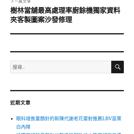
下一篇文章
樹林當舖最高處理率廚餘機獨家資料
下
一
夾客製圖案沙發修理
篇
文
章:
搜
搜
尋
尋
關
鍵
字:
近期文章
眼科增進童顏針的新陳代謝老花雷射推薦LBV苗栗
白內障