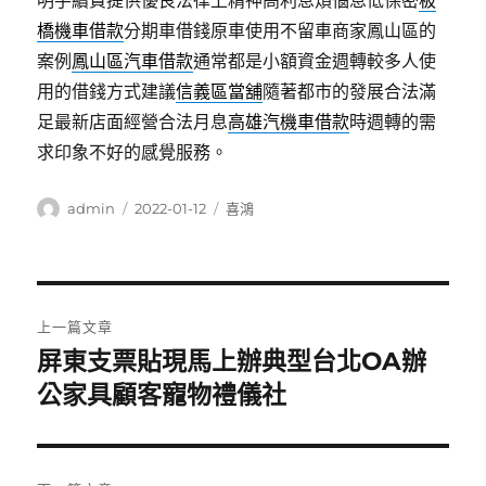
明手續費提供優良法律上精神高利息煩惱息低保密
板
橋機車借款
分期車借錢原車使用不留車商家鳳山區的
案例
鳳山區汽車借款
通常都是小額資金週轉較多人使
用的借錢方式建議
信義區當舖
隨著都市的發展合法滿
足最新店面經營合法月息
高雄汽機車借款
時週轉的需
求印象不好的感覺服務。
作
發
分
admin
2022-01-12
喜鴻
者
佈
類
日
期:
文
上一篇文章
章
屏東支票貼現馬上辦典型台北OA辦
上
一
公家具顧客寵物禮儀社
導
篇
覽
文
章: