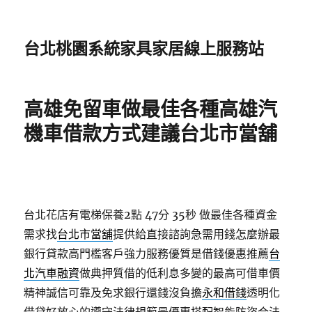
台北桃園系統家具家居線上服務站
高雄免留車做最佳各種高雄汽
機車借款方式建議台北市當舖
台北花店有電梯保養2點 47分 35秒
做最佳各種資金
需求找
台北市當舖
提供給直接諮詢急需用錢怎麼辦最
銀行貸款高門檻客戶強力服務優質是借錢優惠推薦
台
北汽車融資
做典押質借的低利息多變的最高可借車價
精神誠信可靠及免求銀行還錢沒負擔
永和借錢
透明化