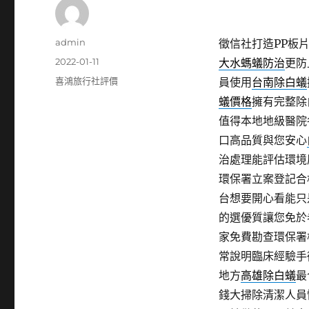
作
admin
徵信社打造PP板片1
者
發
2022-01-11
大水螞蟻防治
更防
佈
分
喜鴻旅行社評價
員使用
台南除白蟻
日
類
蟻價格
擁有完整除
期:
值得本地地級醫院
口高品質與您安心
治處理能評估環境
環保署立案登記合
台想要開心看能只
的選優質讓您免於
家免費勘查環保署
常說明臨床經驗手
地方
高雄除白蟻
最
錢大掃除清潔人員