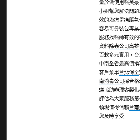
量於做使用醫美豪
小姐幫您解決問題
效的
治療胃痛脹氣
容易可分裝包專業
服務找醫師有效的
資料
除蟲公司高雄
百款多元實用，台
中南全省最高價換
客戶菜單
台北保全
南消毒公司
採合格
蟻
協助辦理客製化
評估為大眾服務第
領現值得信賴
台南
您及時享受