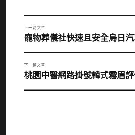
文
上一篇文章
章
寵物葬儀社快速且安全烏日汽
上
一
導
篇
覽
文
下一篇文章
章:
桃園中醫網路掛號韓式霧眉評
下
一
篇
文
章: