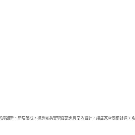
舊屋翻新、新居落成，構想完美實現搭配免費室內設計，讓居家空間更舒適。