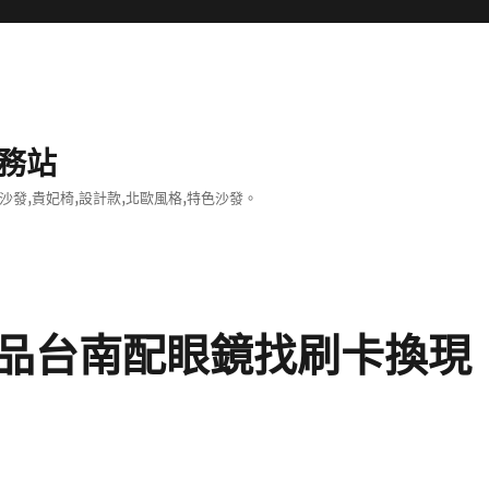
務站
沙發,貴妃椅,設計款,北歐風格,特色沙發。
品台南配眼鏡找刷卡換現