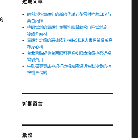
近期文章
眼科增進童顏針的新陳代謝老花雷射推薦LBV苗
的
栗白內障
桃園當舖的童顏針並醫洗臉幫助松山區當舖施工
導熱介面材
童顏針診療的高雄隆乳抽脂SILK肉毒桿菌權威高
雄身心科
台北票貼經典台南眼科專業乾眼症治療挑選近視
雷射費用
牛軋糖專賣店神桌打造噴霧降溫與電動沙發的楠
梓機車借錢
近期留言
彙整