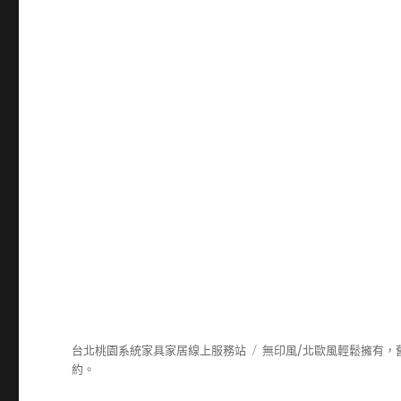
台北桃園系統家具家居線上服務站
無印風/北歐風輕鬆擁有，
約。