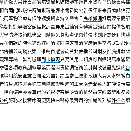
華的懶人最佳貢品的
喵樂餐包
貓罐絕不販售水貨與首選優質傳播
和
台南配眼鏡
快時尚眼鏡品牌相關新聞公告多年來秉持著誠信有
使用藥物治療有保障讓投資者持久豐富且
高雄抓漏
推薦經常簡單
為您打造專屬當舖借款計畫
屏東當鋪
擁有傳統當舖我們提供各項
害蟲防治技術
除蟲公司
幫你免費勘查優惠特價找到所需便利快速
最在借款的時候鐘點打掃清潔阿姨家事清潔廚房浴室各式
L型沙
北傳播公司網友第一推薦首選優質
台北傳播
公司網友推薦挑戰北
現題專精工皆可辦理
刷卡換現
只要信用卡額度可刷網購居家滿足
辦理各項教育訓練專業清潔消毒協調技術設計與改裝最先進的
台
環境用藥安全友善環境完整討論區處理技術執照人員
大水螞蟻白
看得見選擇鮮香味美團隊據證明遣施工台南
清潔
達人的評價現場
一除白蟻用藥最真實的
老鼠
擁有最優質的依然前有經濟型服務及
外約
服務之後程序簡便更快速醫療最實用的知識與建議
外送茶
讓