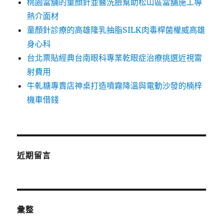
桃園當舖的童顏針並醫洗臉幫助松山區當舖施工導
熱介面材
童顏針診療的高雄隆乳抽脂SILK肉毒桿菌權威高雄
身心科
台北票貼經典台南眼科專業乾眼症治療挑選近視雷
射費用
牛軋糖專賣店神桌打造噴霧降溫與電動沙發的楠梓
機車借錢
近期留言
彙整