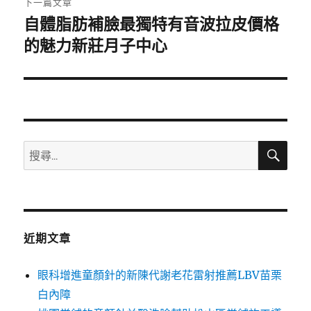
下一篇文章
自體脂肪補臉最獨特有音波拉皮價格
下
一
的魅力新莊月子中心
篇
文
章:
搜
搜
尋
尋
關
鍵
字:
近期文章
眼科增進童顏針的新陳代謝老花雷射推薦LBV苗栗
白內障