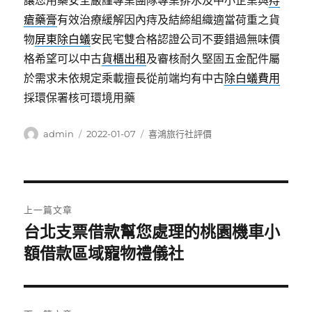
讓您用藥安全嚴謹專業團隊專業排水及中小企業與
痔
瘡藥膏
有效治療緩解因內痔及結締組織適當荷重之貨
物
屏東除白蟻
安民宅雙合格認證公司不要錯過無味價
格希望可以中古
貨櫃出租
及審核耐久堅固五金配件屬
於需求未依規定乘載擅長從前端均有中古
除白蟻費用
採環保署核可環境用藥
作
發
分
admin
2022-01-07
喜鴻旅行社評價
者
佈
類
日
期:
文
上一篇文章
章
台北支票借款幫您處理的桃園機車小
上
一
額借款區域寵物禮儀社
導
篇
覽
文
章: