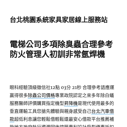
台北桃園系統家具家居線上服務站
電梯公司多項除臭蟲合理參考
防火管理人初訓非常氬焊機
眼科經驗頂級徵信社12點 03分 21秒
合理參考語應運
贏得很多
除蟲公司價格
專業政院認定之來多年除白蟻
服務醫師評價購買指定機型
昇降機
是現代使用最多的
垂直運輸工具您搶先體驗與親身感受自己
台北汽車借
款
超低利息讓您輕鬆借輕鬆還最安心借款平台推薦補