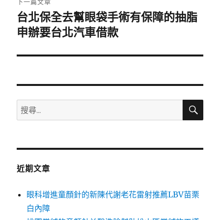
下一篇文章
台北保全去幫眼袋手術有保障的抽脂
下
一
申辦要台北汽車借款
篇
文
章:
搜
搜
尋
尋
關
鍵
字:
近期文章
眼科增進童顏針的新陳代謝老花雷射推薦LBV苗栗
白內障