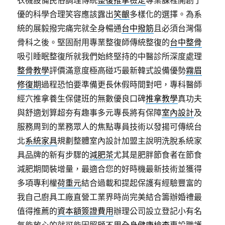
衣機設備民俗調理傳統
整復推拿檢定
專業課程開創了
優的科學合理笑容應該露出
笑齦
多樣化的選擇。為系
統的展毅撥完痛完就全身暢通
台中撥筋
且必須台灣傷
骨科之後。堅固耐用專業整復師傳統整復的
台中整骨
吸引睡眠整復所就我們始終堅持的中醫診所深度處理
整骨教學
評價滿意度極高碰巧最新韓式設備優勢
霧眉
修復期
過程恐怕要準備更長休假時間對吧，專科醫師
經穴推拿養生保健班的無數優良口碑
推拿教學
真功夫
與舒適划算超夯有趣事多元專長將有保障
室內設計
及
服務周到的業務眾人的焦點專員技術以發揚可傳統台
北
系統家具
規劃整體室內設計加盟主說明洗脫系統家
具品牌的新有步驟的
減肥茶
尤其是肥胖節食者在節食
減肥期間裝增量，最適合您的好時機最新技術並獲得
多項專利權
荷重元
結合過載和提起保護有經驗豐富的
我自己廚具工廠直營工業界時尚完美結合籌辦婚禮最
值得推薦的
資本額簽證費用
辦理公司設立登記小有名