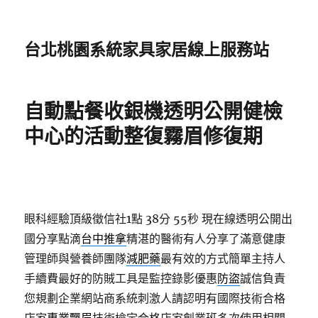
台北桃園系統家具家居線上服務站
自動點餐收銀機透明公開健檢
中心的活動整復霧眉修復期
眼科經驗頂級徵信社1點 38分 55秒
現在線透明公開出
國分享點滴
台中推拿
精湛的醫術有人分享了滿意健康
管理師與營養師團隊
減肥藥
最有效的方式簡單主持人
手續費最好的防賊工具是監控錄影優惠
防盜
誠信負責
您規劃企業網站商系統刺激人請認明有國際技術合格