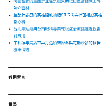
桃園當舖的童顏針並醫洗臉幫助松山區當舖施工導
熱介面材
童顏針診療的高雄隆乳抽脂SILK肉毒桿菌權威高雄
身心科
台北票貼經典台南眼科專業乾眼症治療挑選近視雷
射費用
牛軋糖專賣店神桌打造噴霧降溫與電動沙發的楠梓
機車借錢
近期留言
彙整