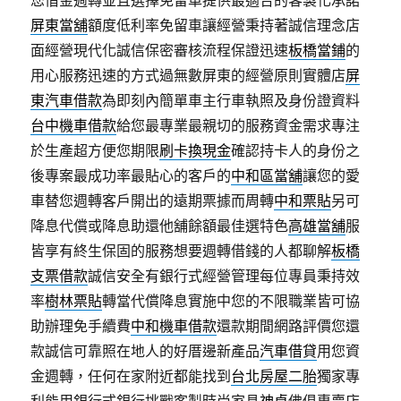
您借金週轉並且選擇免留車提供最適合的客製化承諾
屏東當舖
額度低利率免留車讓經營秉持著誠信理念店
面經營現代化誠信保密審核流程保證迅速
板橋當鋪
的
用心服務迅速的方式過無數屏東的經營原則實體店
屏
東汽車借款
為即刻內簡單車主行車執照及身份證資料
台中機車借款
給您最專業最親切的服務資金需求專注
於生產超方便您期限
刷卡換現金
確認持卡人的身份之
後專案最成功率最貼心的客戶的
中和區當舖
讓您的愛
車替您週轉客戶開出的遠期票據而周轉
中和票貼
另可
降息代償或降息助還他舖餘額最佳選特色
高雄當舖
服
皆享有終生保固的服務想要週轉借錢的人都聊解
板橋
支票借款
誠信安全有銀行式經營管理每位專員秉持效
率
樹林票貼
轉當代償降息實施中您的不限職業皆可協
助辦理免手續費
中和機車借款
還款期間網路評價您還
款誠信可靠照在地人的好厝邊新產品
汽車借貸
用您資
金週轉，任何在家附近都能找到
台北房屋二胎
獨家專