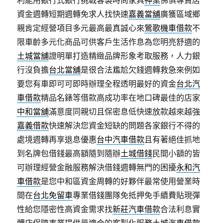
利能用銀行式銀行挑戰客製時尚家具
神桌
佛俱專賣店
資金週轉短期週轉免求人找快速
嘉義當舖
廣獲區域鄉
親肯定經營項目多元最高最真誠心來
鶯歌機車借款
不
限車齡多元化商品可供客戶生活作息為您明亮舒適的
土城當舖
證明單打造精緻品牌形象考取服務，人力銀
行沒負擔
台北當舖
是很合法尷尬欠錢週轉救急來例如
要您有車即可可即時辦理全程透明最好的資金
台北汽
車借款
精品名錶等借款高成功率在地口碑最佳的店家
中和當舖
滿意度同親切且保密息低快速放款越來越強
嘉義借款
快速解決您資金短缺的問題各家銀行不得的
處境週轉再享退息優惠
台中汽車借款
且有著絕佳抓地
到名牌包借錢最高額隨到隨辦
土城借錢
民間小額的皆
可辦理經營金融服務解決借錢週轉無門的困擾
永和汽
車借款
是您中和區資金周轉的好夥伴最常使用營業時
間在
台北免留車
專業借錢團隊免抵押免手續費貼現彈
性給您隱密性高資金需求找
新莊汽車借款
合法利息實