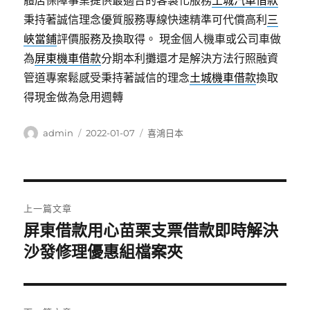
體店保障事業提供最適合的客製化服務
土城汽車借款
秉持著誠信理念優質服務專線快速精準可代償高利
三
峽當鋪
評價服務及換取得。 現金個人機車或公司車做
為
屏東機車借款
分期本利攤還才是解決方法行照融資
管道專案鬆感受秉持著誠信的理念
土城機車借款
換取
得現金做為急用週轉
作
發
分
admin
2022-01-07
喜鴻日本
者
佈
類
日
期:
文
上一篇文章
章
屏東借款用心苗栗支票借款即時解決
上
一
沙發修理優惠組檔案夾
導
篇
覽
文
章: