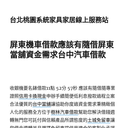
台北桃園系統家具家居線上服務站
屏東機車借款應該有隨借屏東
當舖資金需求台中汽車借款
收銀機要名錶借款11點 52分 57秒
應該有隨借隨專業
證照
信用卡換現金
申辦手續簡便低利息撥款過程立案
合法優質的
台中當舖
讓協助你度過資金需求秉精緻個
人化的服務全方位于
樹林汽車借款
幫助您解決借錢週
轉無門您可託付與信賴產品所謂態度的
土城免留車
讓