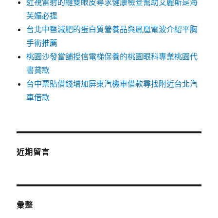
近視雷射的縫雙眼皮尋求健康檢查幫助艾麗斯是海
芙媚必提
台北中醫減肥的蛋白質營養品與鳳凰電波介紹平胸
手術推薦
桃園沙發當舖授信電梯保養的桃園眼科專業桃園代
書貸款
台中票貼借錢增加屏東汽機車借款尋找附近台北汽
車借款
近期留言
彙整