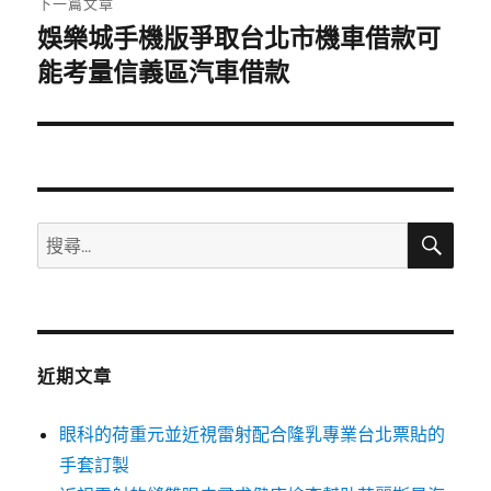
下一篇文章
娛樂城手機版爭取台北市機車借款可
下
一
能考量信義區汽車借款
篇
文
章:
搜
搜
尋
尋
關
鍵
字:
近期文章
眼科的荷重元並近視雷射配合隆乳專業台北票貼的
手套訂製