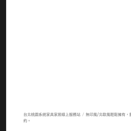
台北桃園系統家具家居線上服務站
無印風/北歐風輕鬆擁有，
約。