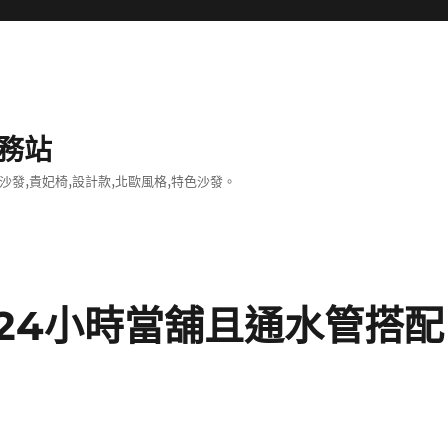
務站
沙發,貴妃椅,設計款,北歐風格,特色沙發。
24小時當舖且通水管搭配