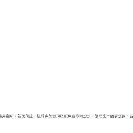
舊屋翻新、新居落成，構想完美實現搭配免費室內設計，讓居家空間更舒適。