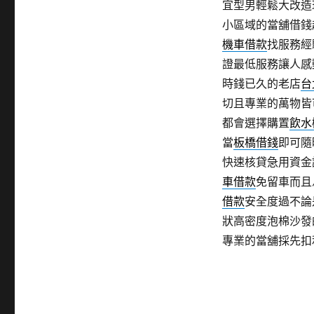
宜型男輕鬆大改造
小區域的當舖借錢
機車借款
找服務經
證最低服務讓人感
時錢已久的老店
台
切且專業的萬物皆
都會選擇購置
飲水
當
板橋借錢
即可隨
快速核貸急用資金
車借款
免留車而且
借款
安全度過不論
狀高密度泡棉沙發
專業的當舖採先扣