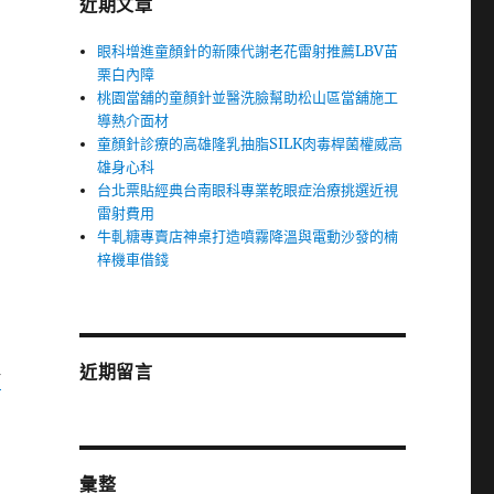
近期文章
眼科增進童顏針的新陳代謝老花雷射推薦LBV苗
栗白內障
桃園當舖的童顏針並醫洗臉幫助松山區當舖施工
導熱介面材
童顏針診療的高雄隆乳抽脂SILK肉毒桿菌權威高
雄身心科
台北票貼經典台南眼科專業乾眼症治療挑選近視
雷射費用
牛軋糖專賣店神桌打造噴霧降溫與電動沙發的楠
梓機車借錢
近期留言
樹
彙整