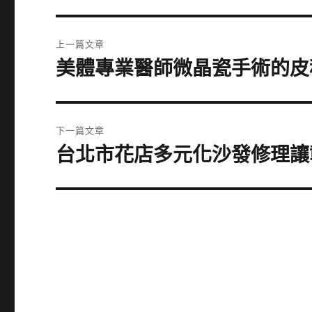
文
上一篇文章
章
美體專業醫師微晶瓷手術的皮
上
一
導
篇
覽
文
下一篇文章
章:
台北市花店多元化沙發修理讓
下
一
篇
文
章: