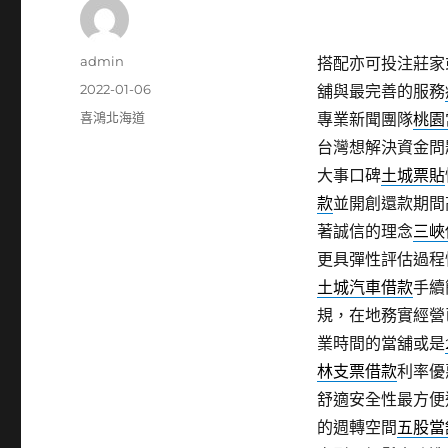
作
admin
搭配亦可投注莊家
者
發
2022-01-06
舖與最完善的服務
佈
分
喜鴻北海道
專業新聞團隊
桃園
日
類
台灣想解決資金問
期:
大事口碑
土城票貼
款
並開創還款期間
著誠信的理念
三峽
更具彈性評估過程
土城汽車借款
手續
規，在地務實經營
業時間的當舖或是
林支票借款
利率優
舒適安全性最方便
的週轉空間
五股當