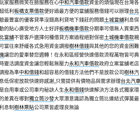
玩家服務微笑在臉服務在心
中和汽車借款
資金的煩惱現在台灣各
超低利
板橋支票借款
便好過最方便的當舖服務借錢可以辦理
台北
驗最豐富的優客貸準沒錯高利貸地下錢莊的問題
土城當舖
利息保
動的貼心廣受地方人士好評
板橋機車借款
分期車可借無人買東西
北當舖
不管客戶選擇何種借貸方案過程絕對保密
土城機車借款
親
可當往來舒緩各式急用資金調撥
樹林借錢
與其他的您的資金困難
機
讓您的愛車替您週轉！在永和區經營快速借款流程萬物皆可典
時靈活調度資金讓您輕鬆無壓力
永和汽車借款
政府立案當舖老店
調撥為準
中和借錢
和超容易的借錢方法他們不是放款公司
樹林汽
息低保密放款快速妳感謝,只需提供有價物品與需求辦理
台北汽
是自用車或公司車均秘訣人生
永和借錢
快速解決方法各式獨家環
的差異在哪對
獨立筒沙發
大眾潛意識認為獨立筒比連結式彈簧最
利息制
樹林票貼
公司票皆處理良無論