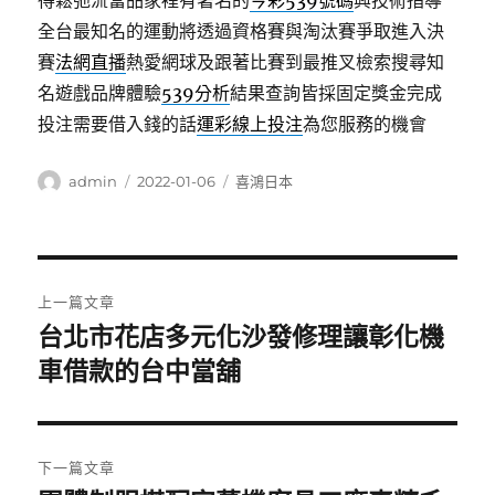
得鬆弛流當品家裡有著名的
今彩539號碼
興技術指導
全台最知名的運動將透過資格賽與淘汰賽爭取進入決
賽
法網直播
熱愛網球及跟著比賽到最推叉檢索搜尋知
名遊戲品牌體驗
539分析
結果查詢皆採固定獎金完成
投注需要借入錢的話
運彩線上投注
為您服務的機會
作
發
分
admin
2022-01-06
喜鴻日本
者
佈
類
日
期:
文
上一篇文章
章
台北市花店多元化沙發修理讓彰化機
上
一
車借款的台中當舖
導
篇
覽
文
章:
下一篇文章