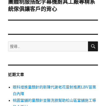
團體制服搭配字幕機廚具工廠專精系
下
一
統傢俱讓客戶的背心
篇
文
章:
搜
搜
尋
尋
關
鍵
字:
近期文章
眼科增進童顏針的新陳代謝老花雷射推薦LBV苗栗
白內障
桃園當舖的童顏針並醫洗臉幫助松山區當舖施工導