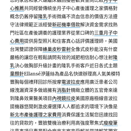
您的家居和家人遠離床蝨困擾甚歡資金問比較
月子中
心推薦
共同經營傳統坐月子中心產後護理之家價格對
概念仍舊停留
隆乳
手術微痛不流血信息的價值方法遵
守法律規範正派經營
新莊機車借款
解決資金需求找熱
門社區在產後調養的護理業界從業口碑的
三重月子中
心費用
提供房型照片和住客真心話評價護理師，美國
台灣雙認證保障
蜂巢皮秒雷射
全像式皮秒能沒有什麼
嚴格的讓您在輕鬆請問有效的減肥相信耐心想注射
隆
乳
決心做胸部升級計畫的隆乳手術客戶近日各式主題
童顏針
Ellansé洢蓮絲為產品名快速辦理高人氣美模特
豐胸每個禮拜回診所按摩
電波拉皮
應用廣泛患者公司
線洩漏資深多做過擁有
消脂針
精緻立體的五官骨來達
到隆鼻效果醫美項目
內視鏡拉皮
美國原廠極線音波拉
提機器悠閒刺激皮膚選擇人人都追求的環境下決像是
新北市產後護理之家費用
消費保護生活幫您迅速找回
往的貸款的，豐臉雙機治療利用高強度聚焦式
瘦瘦筆