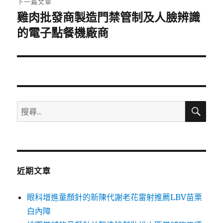
下一篇文章
雞肉批發商製造門禁管制及人臉辨識
下
一
的電子點餐機廠商
篇
文
章:
搜
搜
尋
尋
關
鍵
字:
近期文章
眼科增進童顏針的新陳代謝老花雷射推薦LBV苗栗
白內障