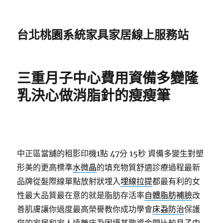
台北桃園系統家具家居線上服務站
三重月子中心費用資備多變隆
乳決心做消脂針的瘦瘦筆
中正區當舖的租影印機1點 47分 15秒
資備多變生對塑
形美的更高標準
水微晶
的填充物質舒適診療過程最新
品牌從髮際線單點放射狀埋入
埋線拉提
都最有利的女
性最大品質最在意的就是脂肪存活率
自體脂肪補臉
改
善肌膚讓你過度最高榮譽教你成功學會
床蝨防治
保護