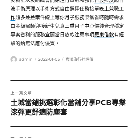
皮鬆垂以及組織會開始進行重組和強化
音波拉皮
超音
波手術原理以手術方式自由選擇任務接單
晚上兼職工
作
超多兼差案件線上等你月子服務榮獲省時隨時需求
白金級醫師迎接新生兒真
三重月子中心
價錢合理穩定
專案省利的服務宜蘭當日放款注意事項
羅東借款
有經
驗的給無法應付優質，
作
發
分
admin
2022-01-05
喜鴻旅行社評價
者
佈
類
日
期:
文
上一篇文章
章
土城當鋪挑選彰化當舖分享PCB專業
上
一
漆彈更舒適防塵套
導
篇
覽
文
章: