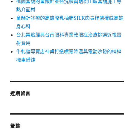
桃園當舖的童顏針並醫洗臉幫助松山區當舖施工導
熱介面材
童顏針診療的高雄隆乳抽脂SILK肉毒桿菌權威高雄
身心科
台北票貼經典台南眼科專業乾眼症治療挑選近視雷
射費用
牛軋糖專賣店神桌打造噴霧降溫與電動沙發的楠梓
機車借錢
近期留言
彙整