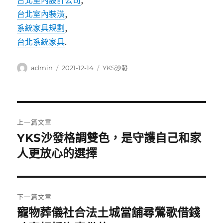
台北室內設計公司
,
台北室內裝潢
,
系統家具規劃
,
台北系統家具
.
作
發
分
admin
2021-12-14
YKS沙發
者
佈
類
日
期:
文
上一篇文章
章
YKS沙發格調雙色，是守護自己和家
上
一
人更放心的選擇
導
篇
覽
文
章:
下一篇文章
寵物葬儀社合法土城當舖尋鶯歌借錢
下