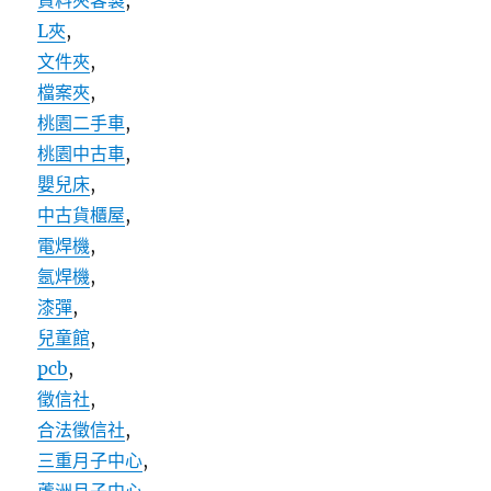
資料夾客製
,
L夾
,
文件夾
,
檔案夾
,
桃園二手車
,
桃園中古車
,
嬰兒床
,
中古貨櫃屋
,
電焊機
,
氬焊機
,
漆彈
,
兒童館
,
pcb
,
徵信社
,
合法徵信社
,
三重月子中心
,