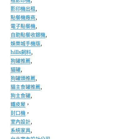
租影印機
,
影印機出租
,
點餐機廠商
,
電子點餐機
,
自助點餐收銀機
,
娛樂城手機版
,
hills飼料
,
狗罐推薦
,
貓罐
,
狗罐頭推薦
,
貓主食罐推薦
,
狗主食罐
,
鐵皮屋
，
封口機
，
室內設計
,
系統家具
,