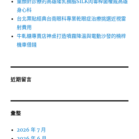
童顏針診療的高雄隆乳抽脂SILK肉毒桿菌權威高雄
身心科
台北票貼經典台南眼科專業乾眼症治療挑選近視雷
射費用
牛軋糖專賣店神桌打造噴霧降溫與電動沙發的楠梓
機車借錢
近期留言
彙整
2026 年 7 月
2026 年 6 月