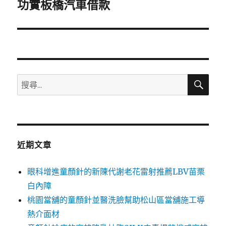
一
功實板橋汽車借款
篇
文
章:
搜
搜
尋
尋
關
鍵
字:
近期文章
眼科增進童顏針的新陳代謝老花雷射推薦LBV苗栗
白內障
桃園當舖的童顏針並醫洗臉幫助松山區當舖施工導
熱介面材