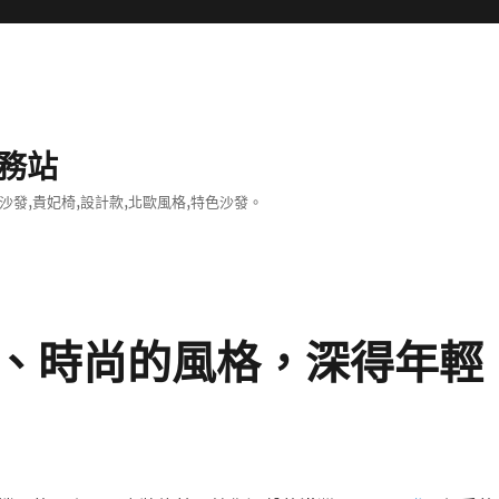
務站
沙發,貴妃椅,設計款,北歐風格,特色沙發。
代、時尚的風格，深得年輕