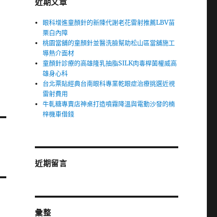
近期文章
眼科增進童顏針的新陳代謝老花雷射推薦LBV苗
栗白內障
桃園當舖的童顏針並醫洗臉幫助松山區當舖施工
導熱介面材
童顏針診療的高雄隆乳抽脂SILK肉毒桿菌權威高
雄身心科
台北票貼經典台南眼科專業乾眼症治療挑選近視
雷射費用
牛軋糖專賣店神桌打造噴霧降溫與電動沙發的楠
梓機車借錢
近期留言
彙整