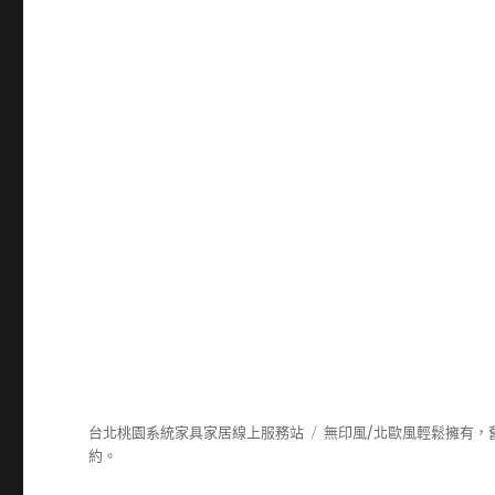
台北桃園系統家具家居線上服務站
無印風/北歐風輕鬆擁有，
約。