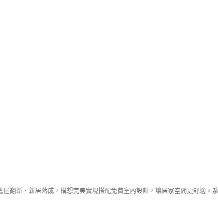
舊屋翻新、新居落成，構想完美實現搭配免費室內設計，讓居家空間更舒適。