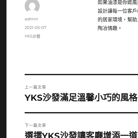
如果油漆是你遮風
設計讓每一位客戶
作
admin
的居家環境，幫助
者
發
2021-05-07
陶冶情趣。
佈
分
YKS沙發
日
類
期:
文
上一篇文章
章
YKS沙發滿足溫馨小巧的風
上
一
導
篇
覽
文
下一篇文章
章:
選擇YKS沙發讓客廳增添一
下