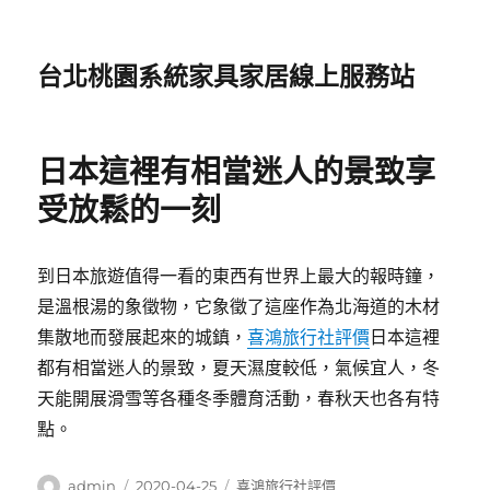
台北桃園系統家具家居線上服務站
日本這裡有相當迷人的景致享
受放鬆的一刻
到日本旅遊值得一看的東西有世界上最大的報時鐘，
是溫根湯的象徵物，它象徵了這座作為北海道的木材
集散地而發展起來的城鎮，
喜鴻旅行社評價
日本這裡
都有相當迷人的景致，夏天濕度較低，氣候宜人，冬
天能開展滑雪等各種冬季體育活動，春秋天也各有特
點。
作
發
分
admin
2020-04-25
喜鴻旅行社評價