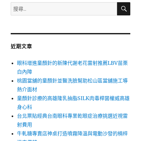
搜
搜
尋
尋
關
鍵
字:
近期文章
眼科增進童顏針的新陳代謝老花雷射推薦LBV苗栗
白內障
桃園當舖的童顏針並醫洗臉幫助松山區當舖施工導
熱介面材
童顏針診療的高雄隆乳抽脂SILK肉毒桿菌權威高雄
身心科
台北票貼經典台南眼科專業乾眼症治療挑選近視雷
射費用
牛軋糖專賣店神桌打造噴霧降溫與電動沙發的楠梓