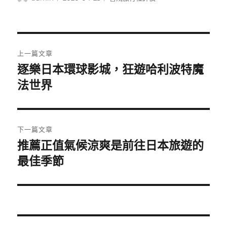
者
佈
類
日
期:
文
上一篇文章
章
逐樂日本環球影城，狂遊哈利波特魔
上
一
法世界
導
篇
覽
文
章:
下一篇文章
推薦正值氣候涼爽是前往日本旅遊的
下
一
最佳季節
篇
文
章: