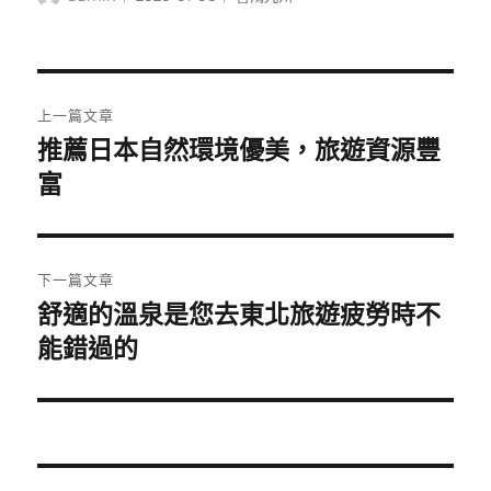
者
佈
類
日
期:
文
上一篇文章
章
推薦日本自然環境優美，旅遊資源豐
上
一
富
導
篇
覽
文
章:
下一篇文章
舒適的溫泉是您去東北旅遊疲勞時不
下
一
能錯過的
篇
文
章: