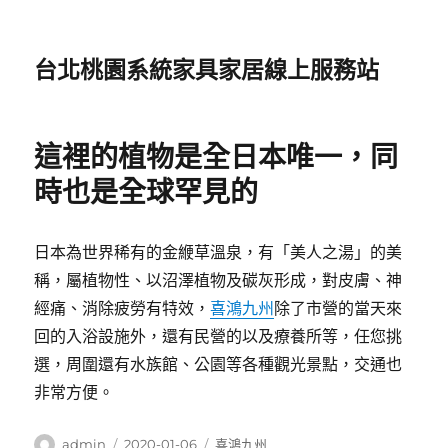
台北桃園系統家具家居線上服務站
這裡的植物是全日本唯一，同
時也是全球罕見的
日本為世界稀有的金緶草溫泉，有「美人之湯」的美
稱，屬植物性、以沼澤植物及碳灰形成，對皮膚、神
經痛、消除疲勞有特效，
喜鴻九州
除了市營的當天來
回的入浴設施外，還有民營的以及療養所等，任您挑
選，周圍還有水族館、公園等各種觀光景點，交通也
非常方便。
作
發
分
admin
2020-01-06
喜鴻九州