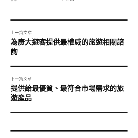
者
佈
類
日
期:
文
上一篇文章
章
為廣大遊客提供最權威的旅遊相關諮
上
一
詢
導
篇
覽
文
章:
下一篇文章
提供給最優質、最符合市場需求的旅
下
一
遊產品
篇
文
章: