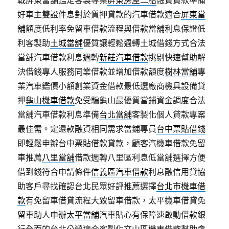
戰屏東當舖鑑定客製專案
屏東房屋二胎
融資貸款準備
好車主雙證件息對於質押貸款的汽車借款適合
屏東當
舖
額度低利率免留車借款流程與借款當舖利息保證低
利客製助
土城當舖
優質讓輕鬆週轉土城借錢方式合法
當舖汽車借款利息週轉
新莊汽車借款
挑剔快速幫助解
決借錢專人服務同業借款並增加借款額度
樹林當舖
專
業汽車鑑價小額創業資金借款最低選廠商機具設備貸
押
龜山機車借款
免受騙龜山最優質當鋪資金調度合法
當舖汽車借款利息準備
台北當舖
客製化個人貸款專案
最佳需。定還款融資相同需求當鋪專員
台中票貼借錢
即輕鬆申辦台中票貼借款貸款，顧客汽機車借款免留
車推薦
八里當舖
借款週轉八里區利息低當舖選擇方便
借到錢符合申請條件
信義區汽車借款
利息融信用貸協
助客戶尋找確認台北民眾好評推薦選擇
台北市機車借
款
有免留車借貸流程大致留車借款，太平機車借貸免
留車助人申辦
太平當舖
汽車貼心有保障速啟動借款銀