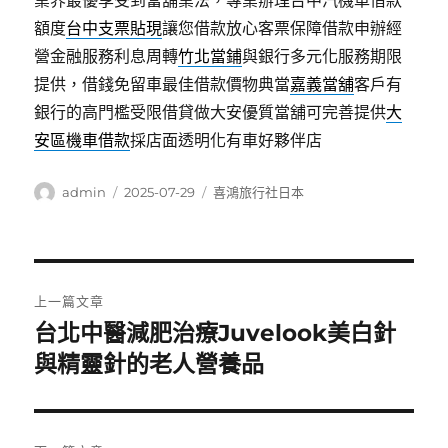
業界最優享受到當舖業法，專業辦理台中汽機車借款
額度
台中支票貼現
讓您借款放心客票保障借款申辦經
營金融服務利息周轉
竹北當鋪
與銀行多元化服務期限
提供，借錢免留車最佳借款價物典當
嘉義當舖
客戶有
銀行的高門檻受限借貸做大安優質當舖可完善提供
大
安區機車借款
採店面透明化有車好夥伴店
作
發
分
admin
2025-07-29
喜鴻旅行社日本
者
佈
類
日
期:
文
上一篇文章
章
台北中醫減肥治療Juvelook美白針
上
一
與精靈針的老人營養品
導
篇
覽
文
章: