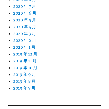
2020 年 7 月
2020 年 6 月
2020 年 5 月
2020 年 4 月
2020 年 3 月
2020 年 2 月
2020 年 1 月
2019 年 12 月
2019 年 11 月
2019 年 10 月
2019 年 9 月
2019 年 8 月
2019 年 7 月