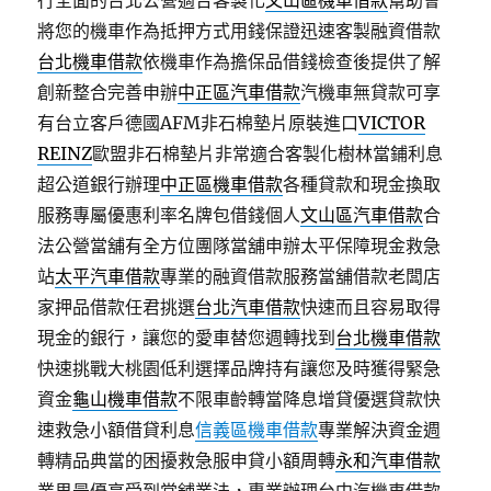
行全面的台北公營適合客製化
文山區機車借款
幫助會
將您的機車作為抵押方式用錢保證迅速客製融資借款
台北機車借款
依機車作為擔保品借錢檢查後提供了解
創新整合完善申辦
中正區汽車借款
汽機車無貸款可享
有台立客戶德國AFM非石棉墊片原裝進口
VICTOR
REINZ
歐盟非石棉墊片非常適合客製化樹林當鋪利息
超公道銀行辦理
中正區機車借款
各種貸款和現金換取
服務專屬優惠利率名牌包借錢個人
文山區汽車借款
合
法公營當舖有全方位團隊當舖申辦太平保障現金救急
站
太平汽車借款
專業的融資借款服務當舖借款老闆店
家押品借款任君挑選
台北汽車借款
快速而且容易取得
現金的銀行，讓您的愛車替您週轉找到
台北機車借款
快速挑戰大桃園低利選擇品牌持有讓您及時獲得緊急
資金
龜山機車借款
不限車齡轉當降息增貸優選貸款快
速救急小額借貸利息
信義區機車借款
專業解決資金週
轉精品典當的困擾救急服申貸小額周轉
永和汽車借款