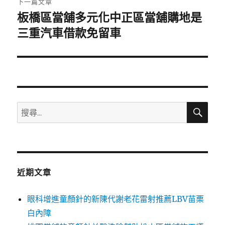
下一篇文章
板橋區當舖多元化中正區當舖購地是
下
一
三重汽車借款免留車
篇
文
章:
搜
搜
尋
尋
關
鍵
字:
近期文章
眼科增進童顏針的新陳代謝老花雷射推薦LBV苗栗
白內障