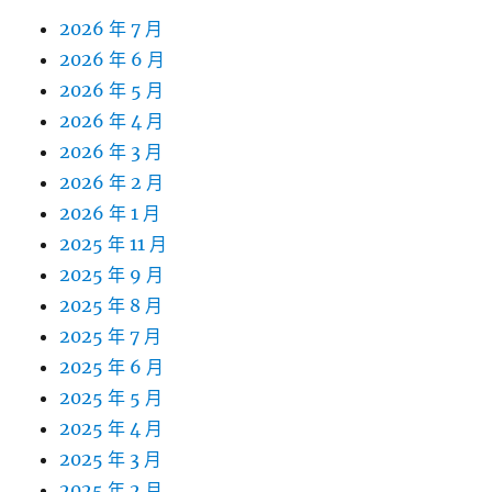
2026 年 7 月
2026 年 6 月
2026 年 5 月
2026 年 4 月
2026 年 3 月
2026 年 2 月
2026 年 1 月
2025 年 11 月
2025 年 9 月
2025 年 8 月
2025 年 7 月
2025 年 6 月
2025 年 5 月
2025 年 4 月
2025 年 3 月
2025 年 2 月