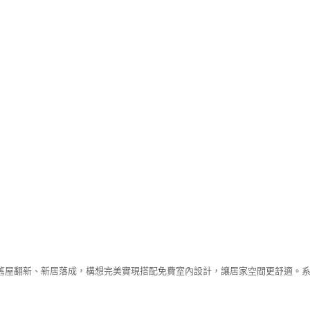
舊屋翻新、新居落成，構想完美實現搭配免費室內設計，讓居家空間更舒適。