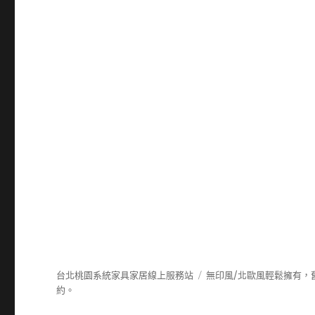
台北桃園系統家具家居線上服務站
無印風/北歐風輕鬆擁有，
約。