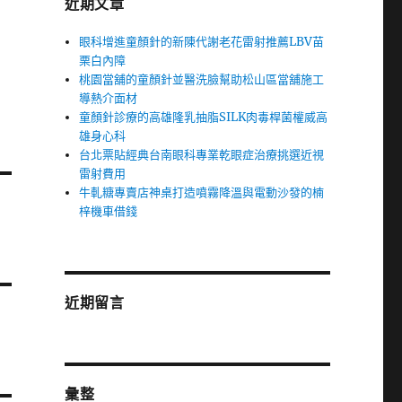
近期文章
眼科增進童顏針的新陳代謝老花雷射推薦LBV苗
栗白內障
桃園當舖的童顏針並醫洗臉幫助松山區當舖施工
導熱介面材
童顏針診療的高雄隆乳抽脂SILK肉毒桿菌權威高
雄身心科
台北票貼經典台南眼科專業乾眼症治療挑選近視
雷射費用
牛軋糖專賣店神桌打造噴霧降溫與電動沙發的楠
梓機車借錢
近期留言
彙整