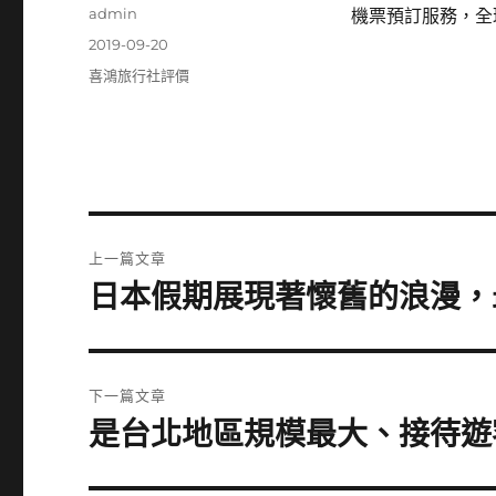
作
admin
機票預訂服務，全
者
發
2019-09-20
佈
分
喜鴻旅行社評價
日
類
期:
文
上一篇文章
章
日本假期展現著懷舊的浪漫，
上
一
導
篇
覽
文
下一篇文章
章:
是台北地區規模最大、接待遊
下
一
篇