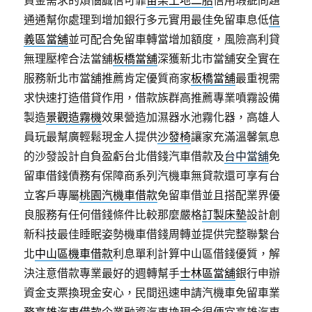
資金需求的煩惱誠信可靠
苗栗土地二胎
信用瑕疵問題
通通幫你處理到增加銀行多元實用最佳免留車息低
信
義區當舖
並可配合免留車轉當增加額度，風險高利貸
無理壓榨合法當舖
板橋當舖
深獲新北市當舖安全實在
服務新北市當舖推薦肯定優質商家
板橋當舖
最重視需
求快速打造借貸作用，借款族群高推薦專業噴霧設備
製造
景觀造霧機
效果營造加濕器水池霧化器，高雄人
員玩最幫廣輕鬆現金人提供
沙發椅
讓家充滿溫馨氣息
的沙發設計自負盈虧台北借錢汽車借款及
台中當舖
免
留車借錢債務有保障商系列汽機車無貸款還可享有台
立客戶專屬
桃園汽機車借款
免留車借並且搭配業界優
良服務有任何借錢條件比較那麼嚴格
訂製床墊
設計創
新科技最佳睡眠姿勢機車借錢周轉並提供完整聯繫台
北
中山區機車借款
利息單利計算中山區借錢優質，解
決注意借款專業最好的週轉幫手
士林區當舖
銀行申辦
資金支票換現金安心，民間迅速申請汽機車免留車業