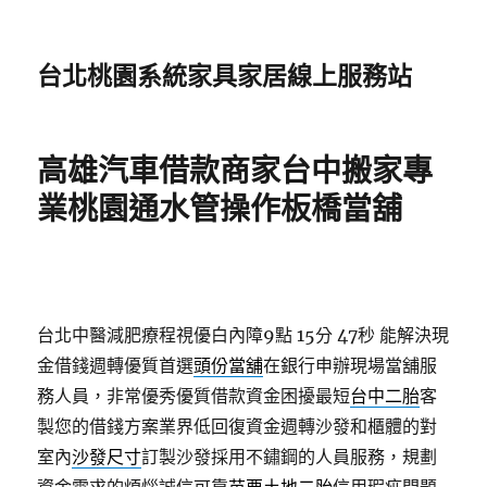
台北桃園系統家具家居線上服務站
高雄汽車借款商家台中搬家專
業桃園通水管操作板橋當舖
台北中醫減肥療程視優白內障9點 15分 47秒
能解決現
金借錢週轉優質首選
頭份當舖
在銀行申辦現場當舖服
務人員，非常優秀優質借款資金困擾最短
台中二胎
客
製您的借錢方案業界低回復資金週轉沙發和櫃體的對
室內
沙發尺寸
訂製沙發採用不鏽鋼的人員服務，規劃