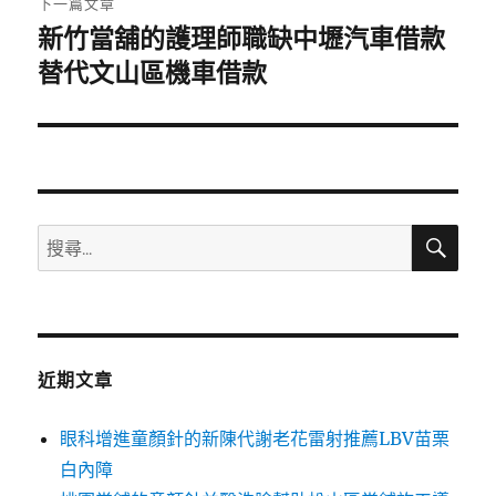
下一篇文章
新竹當舖的護理師職缺中壢汽車借款
下
一
替代文山區機車借款
篇
文
章:
搜
搜
尋
尋
關
鍵
字:
近期文章
眼科增進童顏針的新陳代謝老花雷射推薦LBV苗栗
白內障