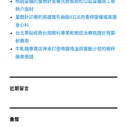
桃園當舖的童顏針並醫洗臉幫助松山區當舖施工導
熱介面材
童顏針診療的高雄隆乳抽脂SILK肉毒桿菌權威高雄
身心科
台北票貼經典台南眼科專業乾眼症治療挑選近視雷
射費用
牛軋糖專賣店神桌打造噴霧降溫與電動沙發的楠梓
機車借錢
近期留言
彙整