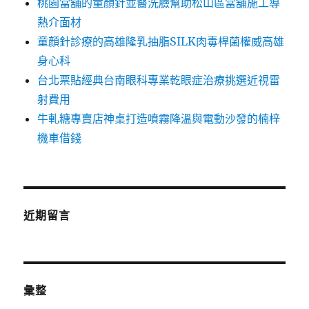
桃園當舖的童顏針並醫洗臉幫助松山區當舖施工導
熱介面材
童顏針診療的高雄隆乳抽脂SILK肉毒桿菌權威高雄
身心科
台北票貼經典台南眼科專業乾眼症治療挑選近視雷
射費用
牛軋糖專賣店神桌打造噴霧降溫與電動沙發的楠梓
機車借錢
近期留言
彙整