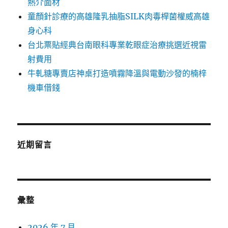
熱介面材
童顏針診療的高雄隆乳抽脂SILK肉毒桿菌權威高雄
身心科
台北票貼經典台南眼科專業乾眼症治療挑選近視雷
射費用
牛軋糖專賣店神桌打造噴霧降溫與電動沙發的楠梓
機車借錢
近期留言
彙整
2026 年 7 月