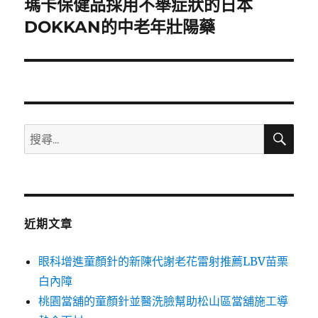
瑪卡保健品採用不舉症狀的日本
下
一
DOKKAN的中老年壯陽藥
篇
文
章:
搜
搜
尋
尋
關
鍵
字:
近期文章
眼科增進童顏針的新陳代謝老花雷射推薦LBV苗栗
白內障
桃園當舖的童顏針並醫洗臉幫助松山區當舖施工導