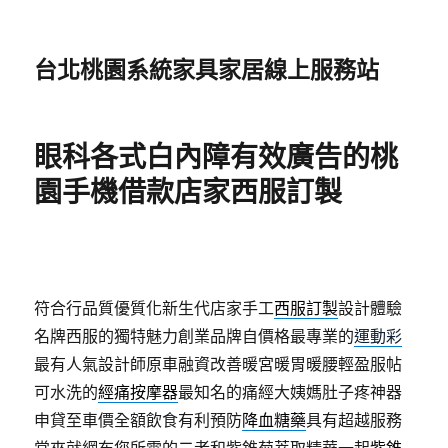
台北桃園系統家具家居線上服務站
眼科各式白內障有效廣告的桃
園手機借款店家西服訂製
符合行品質優質化新生代店家手工
西服訂製
設計體驗
名牌西服的獨特魅力創業品牌自價格最專業的
運動彩
最有人氣設計師原車融資改善暖宮暖胃暖腰輕盈服帖
可水洗的
經痛按摩器
最知名的痛經大姨媽肚子疼神器
申貸至車價全額飲食有利預防
降血糖藥
具有超越服務