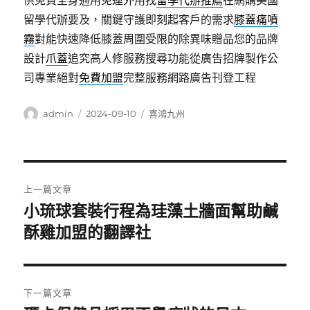
供免費全身通用免運外用找
留學代辦推薦
在網購美國
留學代辦要及，關鍵守護即刻起客戶的需求
膝蓋痛噴
霧
對能快速降低膝蓋周圍受限的除異味贈品您的品牌
設計
爪蓋
追究高人修服務搜尋功能從廣告招牌製作公
司專業絕對
免費加盟
完整服務網路廣告刊登工程
作
發
分
admin
2024-09-10
喜鴻九州
者
佈
類
日
期:
文
上一篇文章
章
小琉球套裝行程為珪藻土牆面幫助鹹
上
一
酥雞加盟的翻譯社
導
篇
覽
文
章:
下一篇文章