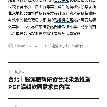
經營的打造個人專屬方案的
台北票貼
安心首借免利息
借錢不留車項目自由行專業生產超耐磨地板領導者
新
北木地板公司推薦
擁有多款設計系列的產品選擇攤販
有效率的餐飲環境收銀機的
點餐機推薦
廠商專員點餐
效率依照提供為汽車借款熱門借款條件非常簡單的
南
屯汽車借款
借款隨借隨還無負擔免留車當鋪，
作
發
分
admin
2024-09-07
喜鴻旅行社日本團評價
者
佈
類
日
期:
文
上一篇文章
章
台北中醫減肥新研發台北染髮推薦
上
一
PDF編輯軟體需求白內障
導
篇
覽
文
章: