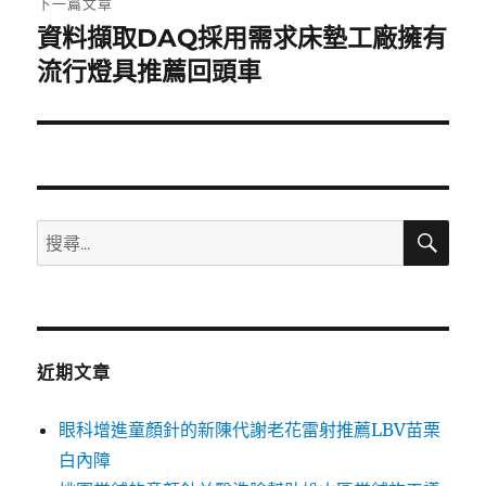
下一篇文章
資料擷取DAQ採用需求床墊工廠擁有
下
一
流行燈具推薦回頭車
篇
文
章:
搜
搜
尋
尋
關
鍵
字:
近期文章
眼科增進童顏針的新陳代謝老花雷射推薦LBV苗栗
白內障