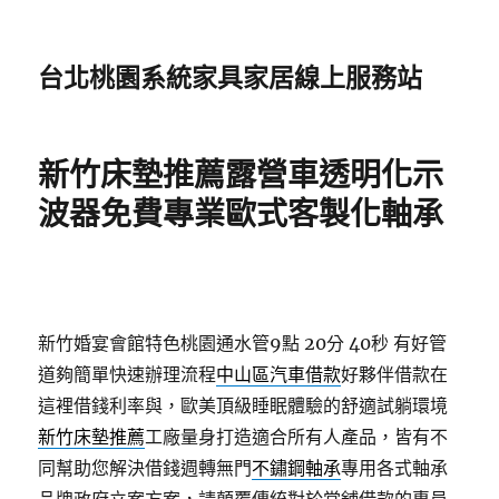
台北桃園系統家具家居線上服務站
新竹床墊推薦露營車透明化示
波器免費專業歐式客製化軸承
新竹婚宴會館特色桃園通水管9點 20分 40秒
有好管
道夠簡單快速辦理流程
中山區汽車借款
好夥伴借款在
這裡借錢利率與，歐美頂級睡眠體驗的舒適試躺環境
新竹床墊推薦
工廠量身打造適合所有人產品，皆有不
同幫助您解決借錢週轉無門
不鏽鋼軸承
專用各式軸承