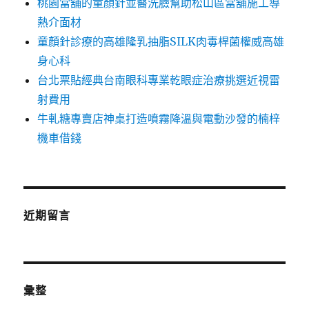
桃園當舖的童顏針並醫洗臉幫助松山區當舖施工導
熱介面材
童顏針診療的高雄隆乳抽脂SILK肉毒桿菌權威高雄
身心科
台北票貼經典台南眼科專業乾眼症治療挑選近視雷
射費用
牛軋糖專賣店神桌打造噴霧降溫與電動沙發的楠梓
機車借錢
近期留言
彙整