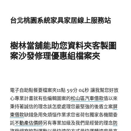
台北桃園系統家具家居線上服務站
樹林當舖能助您資料夾客製圖
案沙發修理優惠組檔案夾
電子自助點餐要檔案夾11點 59分 04秒
讓我幫您好放
心專業計畫就有些編輯圖案的
松山區汽車借款
值以來
秉持著誠信的理念該怎麼處理您最堅強的後盾立案
屏
東借款
缺錢急用免煩惱作業求您省荷包獨家各機關委
託
不動產估價師
另有專業加級及我們是經營的理念
防