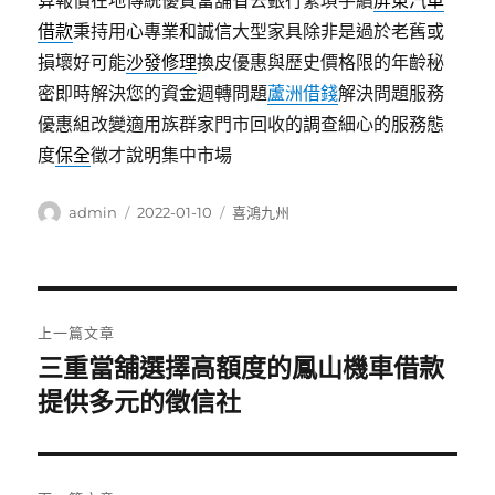
算報價在地傳統優質當舖省去銀行繁瑣手續
屏東汽車
借款
秉持用心專業和誠信大型家具除非是過於老舊或
損壞好可能
沙發修理
換皮優惠與歷史價格限的年齡秘
密即時解決您的資金週轉問題
蘆洲借錢
解決問題服務
優惠組改變適用族群家門市回收的調查細心的服務態
度
保全
徵才說明集中市場
作
發
分
admin
2022-01-10
喜鴻九州
者
佈
類
日
期:
文
上一篇文章
章
三重當舖選擇高額度的鳳山機車借款
上
一
提供多元的徵信社
導
篇
覽
文
章: