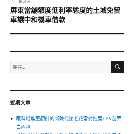
下一篇文章
屏東當舖額度低利率態度的土城免留
下
一
車讓中和機車借款
篇
文
章:
搜
搜
尋
尋
關
鍵
字:
近期文章
眼科增進童顏針的新陳代謝老花雷射推薦LBV苗栗
白內障