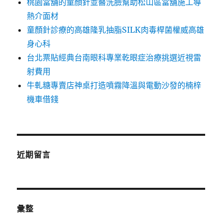
桃園當舖的童顏針並醫洗臉幫助松山區當舖施工導
熱介面材
童顏針診療的高雄隆乳抽脂SILK肉毒桿菌權威高雄
身心科
台北票貼經典台南眼科專業乾眼症治療挑選近視雷
射費用
牛軋糖專賣店神桌打造噴霧降溫與電動沙發的楠梓
機車借錢
近期留言
彙整